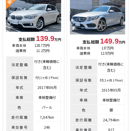
139.9
支払総額
149.9
万円
支払総額
万円
車両本体
128.7万円
車両本体
137万円
諸費用
11.2万円
諸費用
12.9万円
付き(車輌価格に
付き(車輌価格に
法定整備
法定整備
含む)
含む)
保証有無
付
(1ヶ月 1千km)
保証有無
付
(1ヶ月 1千km)
年式
2017年06月
年式
2015年05月
車検
車検整備付
車検
車検整備付
色
パール
色
銀
走行距離
7,047km
走行距離
24,794km
車台番号
246
車台番号
827