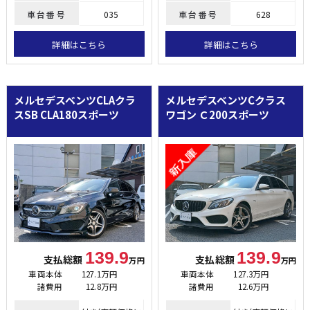
車台番号
035
車台番号
628
詳細はこちら
詳細はこちら
メルセデスベンツCLAクラ
メルセデスベンツCクラス
スSB
CLA180スポーツ
ワゴン
Ｃ200スポーツ
139.9
139.9
支払総額
支払総額
万円
万円
車両本体
127.1万円
車両本体
127.3万円
諸費用
12.8万円
諸費用
12.6万円