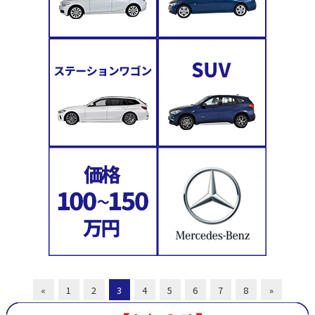
«
1
2
3
4
5
6
7
8
»