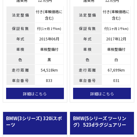
諸費用
12.9万円
諸費用
12.9万円
付き(車輌価格に
付き(車輌価格に
法定整備
法定整備
含む)
含む)
保証有無
付
保証有無
付
(1ヶ月 1千km)
(1ヶ月 1千km)
年式
2015年06月
年式
2017年12月
車検
車検整備付
車検
車検整備付
色
黒
色
白
走行距離
54,518km
走行距離
67,699km
車台番号
833
車台番号
031
詳細はこちら
詳細はこちら
BMW(3シリーズ)
320iスポ
BMW(5シリーズ ツーリン
ーツ
グ）
523dラグジュアリー