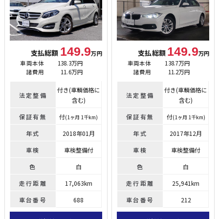
149.9
149.9
支払総額
支払総額
万円
万円
車両本体
138.3万円
車両本体
138.7万円
諸費用
11.6万円
諸費用
11.2万円
付き(車輌価格に
付き(車輌価格に
法定整備
法定整備
含む)
含む)
保証有無
付
保証有無
付
(1ヶ月 1千km)
(1ヶ月 1千km)
年式
2018年01月
年式
2017年12月
車検
車検整備付
車検
車検整備付
色
白
色
白
走行距離
17,063km
走行距離
25,941km
車台番号
688
車台番号
212