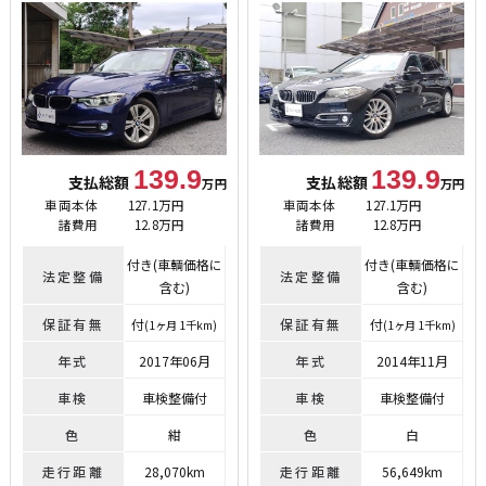
139.9
139.9
支払総額
支払総額
万円
万円
車両本体
127.1万円
車両本体
127.1万円
諸費用
12.8万円
諸費用
12.8万円
付き(車輌価格に
付き(車輌価格に
法定整備
法定整備
含む)
含む)
保証有無
付
保証有無
付
(1ヶ月 1千km)
(1ヶ月 1千km)
年式
2017年06月
年式
2014年11月
車検
車検整備付
車検
車検整備付
色
紺
色
白
走行距離
28,070km
走行距離
56,649km