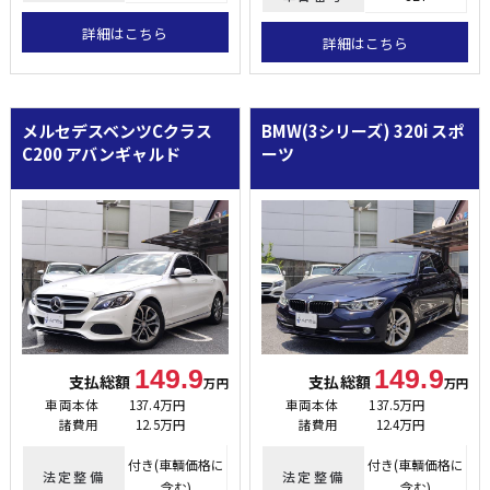
詳細はこちら
詳細はこちら
メルセデスベンツCクラス
BMW(3シリーズ)
320i スポ
C200 アバンギャルド
ーツ
149.9
149.9
支払総額
支払総額
万円
万円
車両本体
137.4万円
車両本体
137.5万円
諸費用
12.5万円
諸費用
12.4万円
付き(車輌価格に
付き(車輌価格に
法定整備
法定整備
含む)
含む)