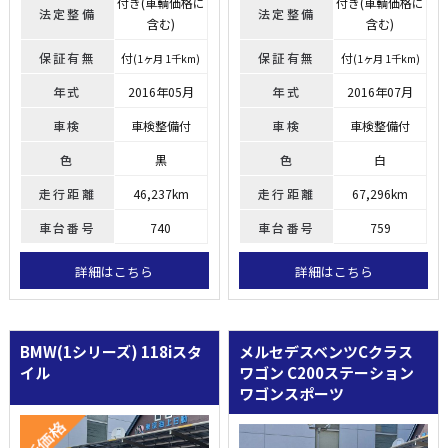
付き(車輌価格に
付き(車輌価格に
法定整備
法定整備
含む)
含む)
保証有無
付
保証有無
付
(1ヶ月 1千km)
(1ヶ月 1千km)
年式
2016年05月
年式
2016年07月
車検
車検整備付
車検
車検整備付
色
黒
色
白
走行距離
46,237km
走行距離
67,296km
車台番号
740
車台番号
759
詳細はこちら
詳細はこちら
BMW(1シリーズ)
118iスタ
メルセデスベンツCクラス
イル
ワゴン
C200ステーション
ワゴンスポーツ