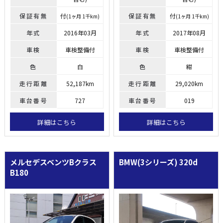
保証有無
付
保証有無
付
(1ヶ月 1千km)
(1ヶ月 1千km)
年式
2016年03月
年式
2017年08月
車検
車検整備付
車検
車検整備付
色
白
色
紺
走行距離
52,187km
走行距離
29,020km
車台番号
727
車台番号
019
詳細はこちら
詳細はこちら
メルセデスベンツBクラス
BMW(3シリーズ)
320d
B180