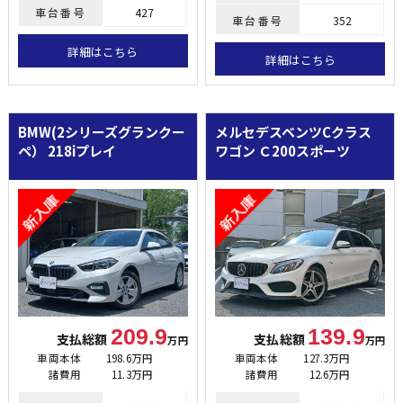
車台番号
427
車台番号
352
詳細はこちら
詳細はこちら
BMW(2シリーズグランクー
メルセデスベンツCクラス
ペ）
218iプレイ
ワゴン
Ｃ200スポーツ
209.9
139.9
支払総額
支払総額
万円
万円
車両本体
198.6万円
車両本体
127.3万円
諸費用
11.3万円
諸費用
12.6万円