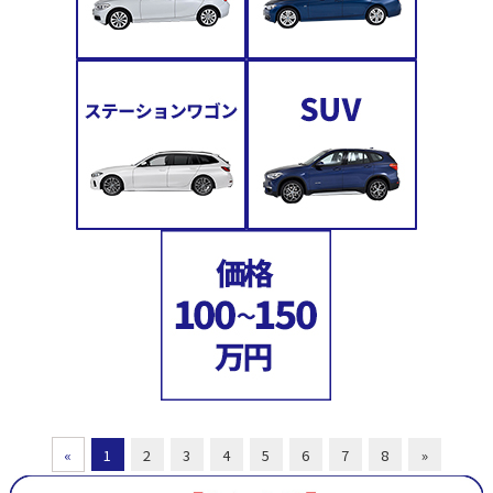
«
1
2
3
4
5
6
7
8
»