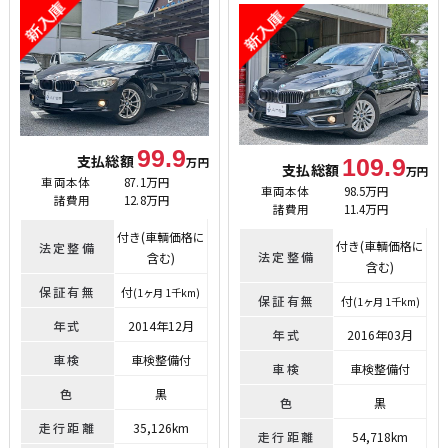
99.9
支払総額
109.9
万円
支払総額
万円
車両本体
87.1万円
車両本体
98.5万円
諸費用
12.8万円
諸費用
11.4万円
付き(車輌価格に
付き(車輌価格に
法定整備
法定整備
含む)
含む)
保証有無
付
(1ヶ月 1千km)
保証有無
付
(1ヶ月 1千km)
年式
2014年12月
年式
2016年03月
車検
車検整備付
車検
車検整備付
色
黒
色
黒
走行距離
35,126km
走行距離
54,718km