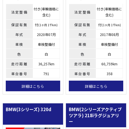
付き(車輌価格に
付き(車輌価格に
法定整備
法定整備
含む)
含む)
保証有無
付
保証有無
付
(1ヶ月 1千km)
(1ヶ月 1千km)
年式
2020年07月
年式
2017年08月
車検
車検整備付
車検
車検整備付
色
白
色
白
走行距離
36,257km
走行距離
60,759km
車台番号
791
車台番号
358
詳細はこちら
詳細はこちら
BMW(3シリーズ)
320d
BMW(2シリーズアクティブ
ツアラ)
218iラグジュアリ
ー