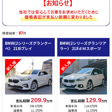
87
検索結果：
件
BMW(2シリーズグランクー
BMW(2シリーズグランツア
ペ）
218iプレイ
ラー）
218ｄＭスポーツ
209.9
129.9
支払総額
支払総額
万円
万円
車両本体
198.6万円
車両本体
118.6万円
諸費用
11.3万円
諸費用
11.3万円