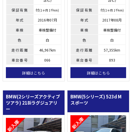
保証有無
付
保証有無
付
(1ヶ月 1千km)
(1ヶ月 1千km)
年式
2016年07月
年式
2017年08月
車検
車検整備付
車検
車検整備付
色
白
色
白
走行距離
46,967km
走行距離
57,355km
車台番号
066
車台番号
893
詳細はこちら
詳細はこちら
BMW(2シリーズアクティブ
BMW(5シリーズ)
523d M
ツアラ)
218iラグジュアリ
スポーツ
ー