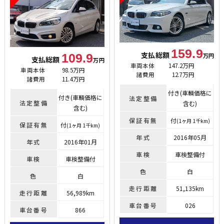
159.9
支払総額
109.9
万円
支払総額
万円
車両本体
147.2万円
車両本体
98.5万円
諸費用
12.7万円
諸費用
11.4万円
付き(車輌価格に
付き(車輌価格に
法定整備
法定整備
含む)
含む)
保証有無
付
(1ヶ月 1千km)
保証有無
付
(1ヶ月 1千km)
年式
2016年05月
年式
2016年01月
車検
車検整備付
車検
車検整備付
色
白
色
白
走行距離
51,135km
走行距離
56,989km
車台番号
026
車台番号
866