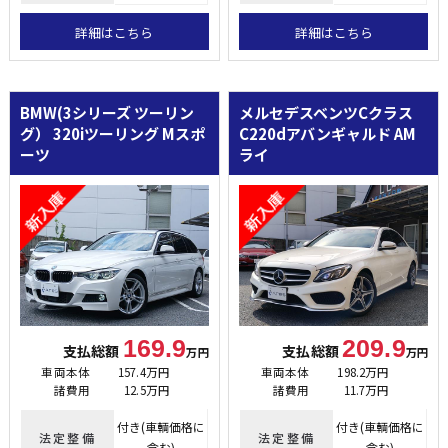
詳細はこちら
詳細はこちら
BMW(3シリーズ ツーリン
メルセデスベンツCクラス
グ）
320iツーリング Mスポ
C220dアバンギャルド AM
ーツ
ライ
169.9
209.9
支払総額
支払総額
万円
万円
車両本体
157.4万円
車両本体
198.2万円
諸費用
12.5万円
諸費用
11.7万円
付き(車輌価格に
付き(車輌価格に
法定整備
法定整備
含む)
含む)