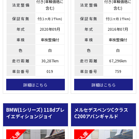
付き(車輌価格に
付き(車輌価格に
法定整備
法定整備
含む)
含む)
保証有無
付
保証有無
付
(1ヶ月 1千km)
(1ヶ月 1千km)
年式
2020年09月
年式
2016年07月
車検
車検整備付
車検
車検整備付
色
白
色
白
走行距離
30,287km
走行距離
67,296km
車台番号
019
車台番号
759
詳細はこちら
詳細はこちら
BMW(1シリーズ)
118dプレ
メルセデスベンツCクラス
イエディションジョイ
C200アバンギャルド