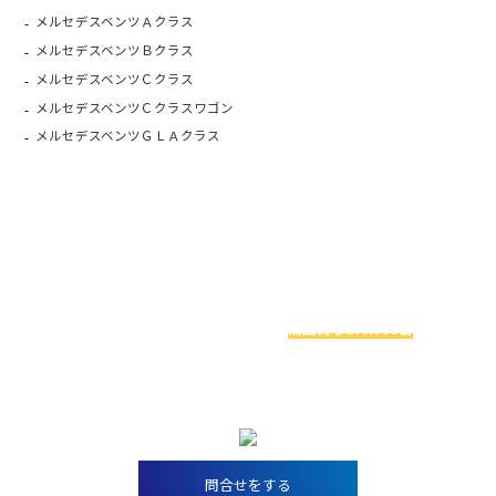
メルセデスベンツＡクラス
メルセデスベンツＢクラス
メルセデスベンツＣクラス
メルセデスベンツＣクラスワゴン
メルセデスベンツＧＬＡクラス
お車探しでお悩みの方へ
関西最大級のBMW専門店アレスは
高品質なBMW60台
を
実際に見比べることができます！
今ならお得な特典アリ！！
問合せをする