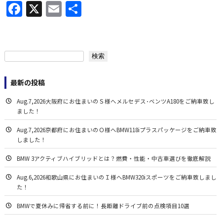
Facebook
X
Email
共
有
検索
検索
最新の投稿
Aug.7,2026大阪府にお住まいのＳ様へメルセデス･ベンツA180をご納車致し
ました！
Aug.7,2026京都府にお住まいのＯ様へBMW118iプラスパッケージをご納車致
しました！
BMW 3アクティブハイブリッドとは？燃費・性能・中古車選びを徹底解説
Aug.6,2026和歌山県にお住まいのＩ様へBMW320iスポーツをご納車致しまし
た！
BMWで夏休みに帰省する前に！長距離ドライブ前の点検項目10選