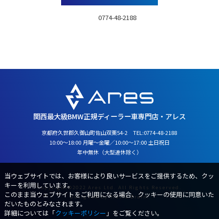
TEL：
0774-48-2188
営業時間：10:00～18:00月曜～金曜
／10:00～17:00 土日祝日
定休日：年中無休（大型連休除く）
関西最大級BMW正規ディーラー車専門店・アレス
京都府久世郡久御山町佐山双栗54-2 TEL:
0774-48-2188
10:00～18:00 月曜～金曜／10:00～17:00 土日祝日
年中無休（大型連休除く）
当ウェブサイトでは、お客様により良いサービスをご提供するため、クッ
キーを利用しています。
Copyright©2022 Ares Ltd. All Rights Reserved.
このまま当ウェブサイトをご利用になる場合、クッキーの使用に同意いた
Designed by
Tratto Brain
.
だいたものとみなされます。
詳細については「
クッキーポリシー
」をご覧ください。