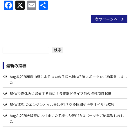
Facebook
X
Email
共
有
次のページへ
検索
検索
最新の投稿
Aug.6,2026和歌山県にお住まいのＩ様へBMW320iスポーツをご納車致しまし
た！
BMWで夏休みに帰省する前に！長距離ドライブ前の点検項目10選
BMW 523dのエンジンオイル量は何L？交換時期や推奨オイルも解説
Aug.1,2026大阪府にお住まいのＴ様へBMW118iスポーツをご納車致しまし
た！