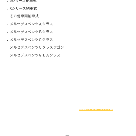
5シリーズ納車式
Xシリーズ納車式
その他車両納車式
メルセデスベンツＡクラス
メルセデスベンツＢクラス
メルセデスベンツＣクラス
メルセデスベンツＣクラスワゴン
メルセデスベンツＧＬＡクラス
お車探しでお悩みの方へ
関西最大級のBMW専門店アレスは
高品質なBMW60台
を
実際に見比べることができます！
今ならお得な特典アリ！！