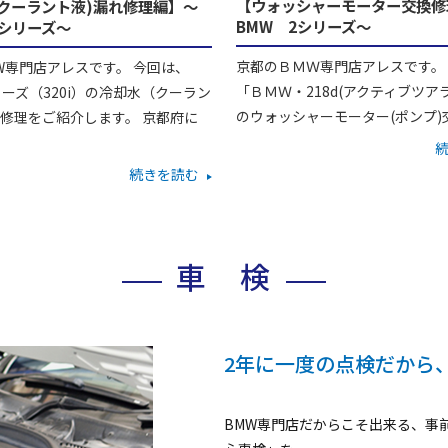
【ウォッシャーモーター交換修
(クーラント液)漏れ修理編】～
BMW 2シリーズ～
３シリーズ～
京都のＢＭＷ専門店アレスです。
W専門店アレスです。 今回は、
「ＢＭＷ・218d(アクティブツアラ
シリーズ（320i）の冷却水（クーラン
のウォッシャーモーター(ポンプ)交
修理をご紹介します。 京都府に
続きを読む
車 検
2年に一度の点検だから
BMW専門店だからこそ出来る、事