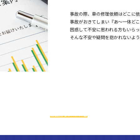
事故の際、車の修理依頼はどこに依
事故がおきてしまい『あ～一体どこ
困惑して不安に思われる方もいらっ
そんな不安や疑問を抱かれないよう
お車探しでお悩みの方へ
級のBMW専門店アレスは
高品質なBMW60台
を
実際に見比べることがで
今ならお得な特典アリ！！