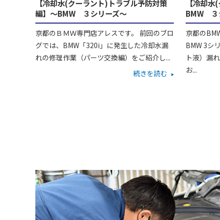
【冷却水(クーラント)トラブル予防対策
【冷却水
編】～BMW ３シリーズ～
BMW 
京都のＢＭＷ専門店アレスです。 前回のブロ
京都のBM
グでは、BMW「320i」に発生した冷却水漏
BMW 3
れの修理作業（パーツ交換編）をご紹介し...
ト液）漏れ
お...
続きを読む