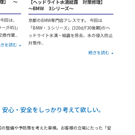
理】 ～
【ヘッドライト水滴結露 対策修理】
～BMW 3シリーズ～
 今回は、
京都のBMW専門店アレスです。 今回は
ー/F45)」
「BMW・３シリーズ」(320d/F30後期)のヘ
換作業...
ッドライト水滴・結露を除去、水の侵入防止
対策作...
続きを読む
続きを読む
、安心・安全をしっかり考えて欲しい。
前の整備や予防策を考えた車検。お客様の立場にたった「安