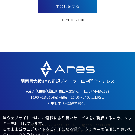
問合せをする
TEL：
0774-48-2188
営業時間：10:00～18:00月曜～金曜
／10:00～17:00 土日祝日
定休日：年中無休（大型連休除く）
関西最大級BMW正規ディーラー車専門店・アレス
京都府久世郡久御山町佐山双栗54-2 TEL:
0774-48-2188
10:00～18:00 月曜～金曜／10:00～17:00 土日祝日
年中無休（大型連休除く）
当ウェブサイトでは、お客様により良いサービスをご提供するため、クッ
キーを利用しています。
Copyright©2022 Ares Ltd. All Rights Reserved.
このまま当ウェブサイトをご利用になる場合、クッキーの使用に同意いた
Designed by
Tratto Brain
.
だいたものとみなされます。