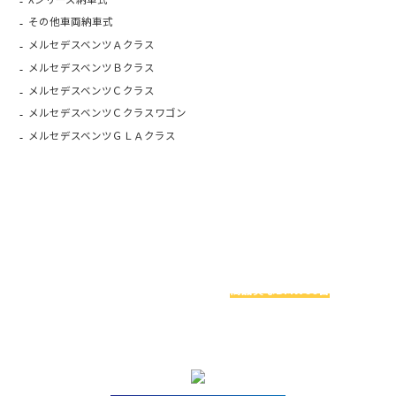
その他車両納車式
メルセデスベンツＡクラス
メルセデスベンツＢクラス
メルセデスベンツＣクラス
メルセデスベンツＣクラスワゴン
メルセデスベンツＧＬＡクラス
お車探しでお悩みの方へ
関西最大級のBMW専門店アレスは
高品質なBMW60台
を
実際に見比べることができます！
今ならお得な特典アリ！！