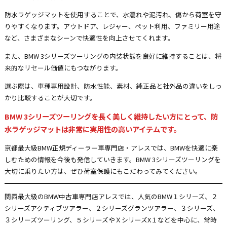
防水ラゲッジマットを使用することで、水濡れや泥汚れ、傷から荷室を守
りやすくなります。アウトドア、レジャー、ペット利用、ファミリー用途
など、さまざまなシーンで快適性を向上させてくれます。
また、BMW 3シリーズツーリングの内装状態を良好に維持することは、将
来的なリセール価値にもつながります。
選ぶ際は、車種専用設計、防水性能、素材、純正品と社外品の違いをしっ
かり比較することが大切です。
BMW 3シリーズツーリングを長く美しく維持したい方にとって、防
水ラゲッジマットは非常に実用性の高いアイテムです。
京都最大級BMW正規ディーラー車専門店・アレスでは、BMWを快適に楽
しむための情報を今後も発信していきます。BMW 3シリーズツーリングを
大切に乗りたい方は、ぜひ荷室保護にもこだわってみてください。
関西最大級のBMW中古車専門店アレスでは、人気のBMW１シリーズ、２
シリーズアクティブツアラー、２シリーズグランツアラー、３シリーズ、
３シリーズツーリング、５シリーズやＸシリーズX１などを中心に、常時