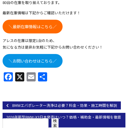
80台の在庫を取り揃えております。
最新在庫情報は下記からご確認いただけます！
＼最新在庫情報はこちら／
アレスの在庫は限定1台のため、
気になる方は是非お気軽に下記からお問い合わせください！
＼お問い合わせはこちら／
Facebook
X
Email
共
有
BMWエバポレーター洗浄は必要？料金・効果・施工時間を解説
2026年新型BMW iX3日本発売はいつ？価格・補助金・最新情報を徹底
検索
検
解説
索