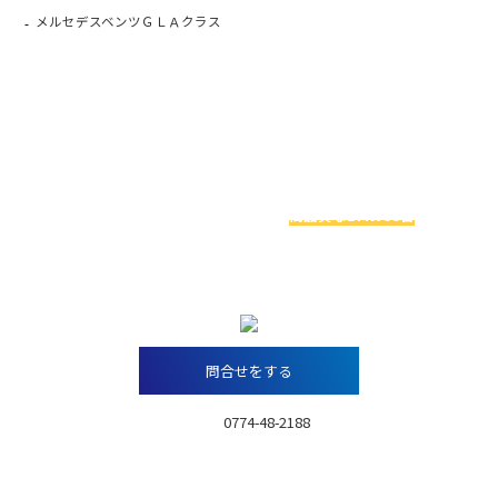
メルセデスベンツＧＬＡクラス
お車探しでお悩みの方へ
関西最大級のBMW専門店アレスは
高品質なBMW60台
を
実際に見比べることができます！
今ならお得な特典アリ！！
問合せをする
TEL：
0774-48-2188
営業時間：10:00～18:00月曜～金曜
／10:00～17:00 土日祝日