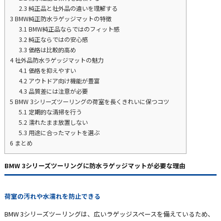
2.3
純正品と社外品の違いを理解する
3
BMW純正防水ラゲッジマットの特徴
3.1
BMW純正品ならではのフィット感
3.2
純正ならではの安心感
3.3
価格は比較的高め
4
社外品防水ラゲッジマットの魅力
4.1
価格を抑えやすい
4.2
アウトドア向け機能が豊富
4.3
品質差には注意が必要
5
BMW 3シリーズツーリングの荷室を長くきれいに保つコツ
5.1
定期的な清掃を行う
5.2
濡れたまま放置しない
5.3
用途に合ったマットを選ぶ
6
まとめ
BMW 3シリーズツーリングに防水ラゲッジマットが必要な理由
荷室の汚れや水濡れを防止できる
BMW 3シリーズツーリングは、広いラゲッジスペースを備えているため、