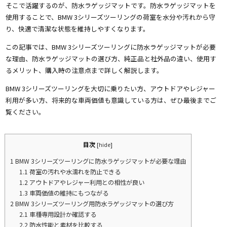
そこで活躍するのが、防水ラゲッジマットです。防水ラゲッジマットを
使用することで、BMW 3シリーズツーリングの荷室を水分や汚れから守
り、快適で清潔な状態を維持しやすくなります。
この記事では、BMW 3シリーズツーリングに防水ラゲッジマットが必要
な理由、防水ラゲッジマットの選び方、純正品と社外品の違い、使用す
るメリット、購入時の注意点まで詳しく解説します。
BMW 3シリーズツーリングを大切に乗りたい方、アウトドアやレジャー
利用が多い方、将来的な車両価値も意識している方は、ぜひ最後までご
覧ください。
目次
[
hide
]
1
BMW 3シリーズツーリングに防水ラゲッジマットが必要な理由
1.1
荷室の汚れや水濡れを防止できる
1.2
アウトドアやレジャー利用との相性が良い
1.3
車両価値の維持にもつながる
2
BMW 3シリーズツーリング用防水ラゲッジマットの選び方
2.1
車種専用設計か確認する
2.2
防水性能と素材を比較する