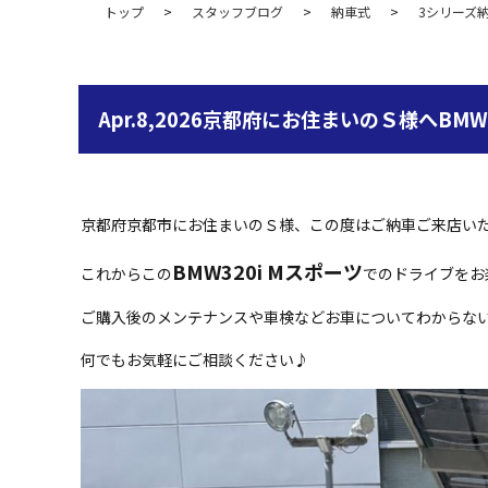
トップ
スタッフブログ
納車式
3シリーズ
Apr.8,2026京都府にお住まいのＳ様へBM
京都府京都市にお住まいのＳ様、この度はご納車ご来店い
BMW320i Mスポーツ
これからこの
でのドライブをお
ご購入後のメンテナンスや車検などお車についてわからな
何でもお気軽にご相談ください♪