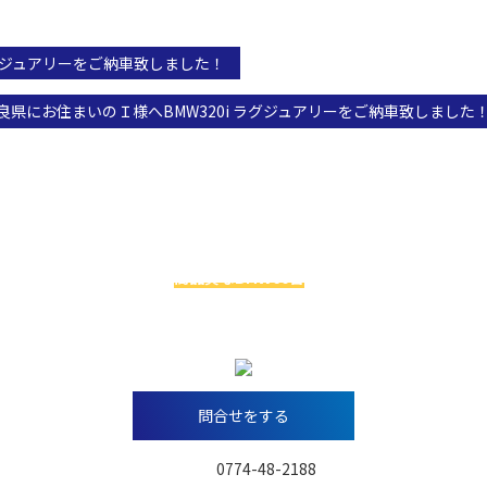
ｉラグジュアリーをご納車致しました！
026奈良県にお住まいのＩ様へBMW320i ラグジュアリーをご納車致しまし
お車探しでお悩みの方へ
級のBMW専門店アレスは
高品質なBMW60台
を
実際に見比べることがで
今ならお得な特典アリ！！
問合せをする
TEL：
0774-48-2188