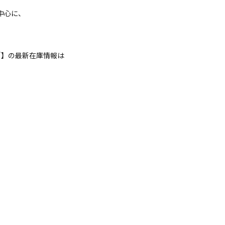
中心に、
ツ
】の最新在庫情報は
！