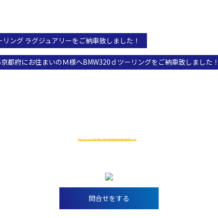
ｄツーリング ラグジュアリーをご納車致しました！
,2026京都府にお住まいのＭ様へBMW320ｄツーリングをご納車致しまし
お車探しでお悩みの方へ
級のBMW専門店アレスは
高品質なBMW60台
を
実際に見比べることがで
今ならお得な特典アリ！！
問合せをする