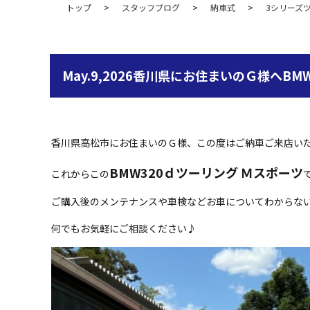
トップ
スタッフブログ
納車式
3シリーズ
May.9,2026香川県にお住まいのＧ様へ
香川県高松市にお住まいのＧ様、この度はご納車ご来店い
BMW320ｄツーリング Ｍスポーツ
これからこの
ご購入後のメンテナンスや車検などお車についてわからな
何でもお気軽にご相談ください♪