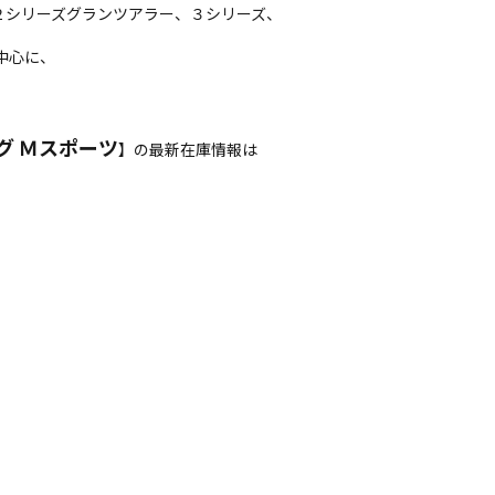
２シリーズグランツアラー、３シリーズ、
中心に、
グ Ｍスポーツ
】の最新在庫情報は
！