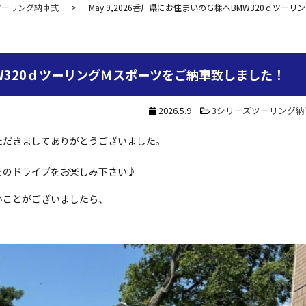
ツーリング納車式
May.9,2026香川県にお住まいのＧ様へBMW320ｄツ
BMW320ｄツーリングＭスポーツをご納車致しました！
2026.5.9
3シリーズツーリング納
ただきましてありがとうございました。
でのドライブをお楽しみ下さい♪
いことがございましたら、