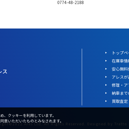
TEL：
0774-48-2188
営業時間：10:00～18:00月曜～金曜
／10:00～17:00 土日祝日
定休日：年中無休（大型連休除く）
トップペ
在庫車情
安心無料
レス
アレスが
修理・ア
納車まで
買取査定
ため、クッキーを利用しています。
に同意いただいたものとみなされます。
ight©2022 Ares Ltd. All Rights Reserved.
Designed by
Tratto